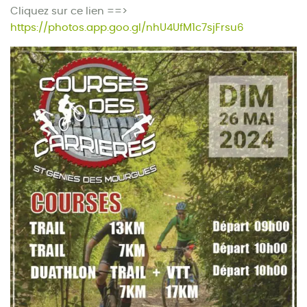
Cliquez sur ce lien ==>
https://photos.app.goo.gl/nhU4UfM1c7sjFrsu6