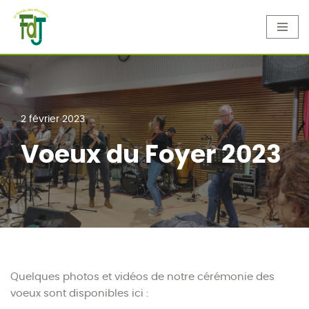
Aller
au
contenu
2 février 2023
Voeux du Foyer 2023
Quelques photos et vidéos de notre cérémonie des
voeux sont disponibles ici :